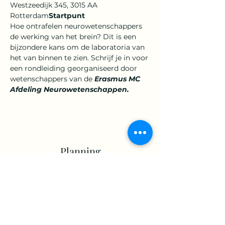
Westzeedijk 345, 3015 AA 
Rotterdam
Startpunt
Hoe ontrafelen neurowetenschappers 
de werking van het brein? Dit is een 
bijzondere kans om de laboratoria van 
het 
van binnen te zien. Schrijf je in voor 
een rondleiding georganiseerd door 
wetenschappers van de 
Erasmus MC 
Afdeling Neurowetenschappen.
Planning
13:30 - 16:30
3 uur
Guided tours Neuroscience Lab
Erasmus Medical Center / Rondleiding
over de afdeling Neurowetenschappen