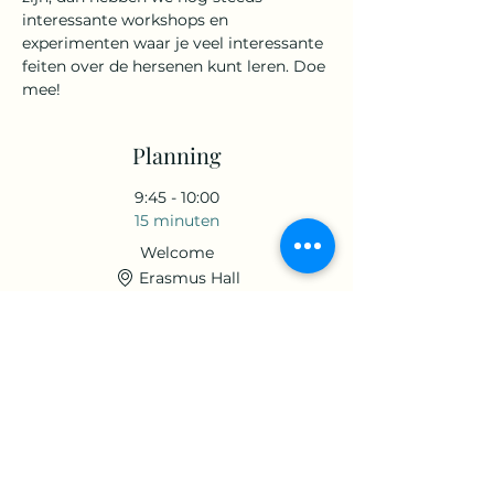
interessante workshops en 
experimenten waar je veel interessante 
feiten over de hersenen kunt leren. Doe 
mee!
Planning
9:45 - 10:00
15 minuten
Welcome
Erasmus Hall
10:00 - 12:00
2 uur
Tour around different stands
Different halls at EUC