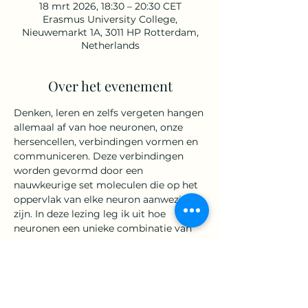
18 mrt 2026, 18:30 – 20:30 CET
Erasmus University College,
Nieuwemarkt 1A, 3011 HP Rotterdam,
Netherlands
Over het evenement
Denken, leren en zelfs vergeten hangen 
allemaal af van hoe neuronen, onze 
hersencellen, verbindingen vormen en 
communiceren. Deze verbindingen 
worden gevormd door een 
nauwkeurige set moleculen die op het 
oppervlak van elke neuron aanwezig 
zijn. In deze lezing leg ik uit hoe 
neuronen een unieke combinatie van 
deze moleculen presenteren, hoe dit 
hen een onderscheidende “identiteit” 
geeft, en waarom dit essentieel is voor 
zowel een gezonde hersenfunctie als 
cognitie.